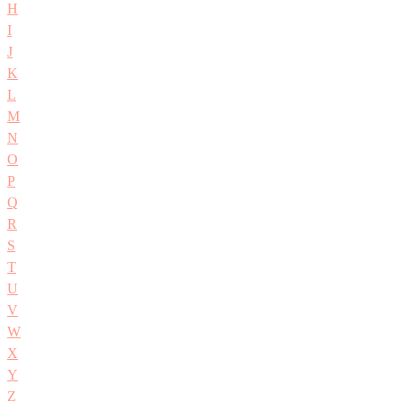
H
I
J
K
L
M
N
O
P
Q
R
S
T
U
V
W
X
Y
Z