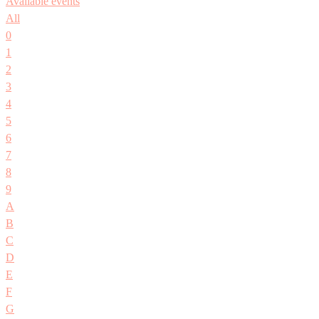
Available events
All
0
1
2
3
4
5
6
7
8
9
A
B
C
D
E
F
G