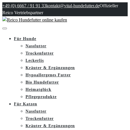
+49 (0) 6667 / 91 91 33
kontakt@vital-hundefutter.de
Offizieller
Reico Vertriebspartner
Für Hunde
Nassfutter
Trockenfutter
Leckerlis
Kräuter & Ergänzungen
Hypoallergenes Futter
Bio Hundefutter
Heimatglück
Pflegeprodukte
Für Katzen
Nassfutter
Trockenfutter
Kräuter & Ergänzungen