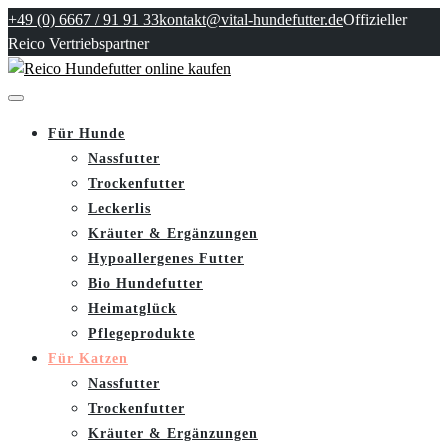
+49 (0) 6667 / 91 91 33
kontakt@vital-hundefutter.de
Offizieller
Reico Vertriebspartner
Für Hunde
Nassfutter
Trockenfutter
Leckerlis
Kräuter & Ergänzungen
Hypoallergenes Futter
Bio Hundefutter
Heimatglück
Pflegeprodukte
Für Katzen
Nassfutter
Trockenfutter
Kräuter & Ergänzungen