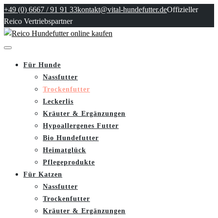
+49 (0) 6667 / 91 91 33
kontakt@vital-hundefutter.de
Offizieller
Reico Vertriebspartner
Für Hunde
Nassfutter
Trockenfutter
Leckerlis
Kräuter & Ergänzungen
Hypoallergenes Futter
Bio Hundefutter
Heimatglück
Pflegeprodukte
Für Katzen
Nassfutter
Trockenfutter
Kräuter & Ergänzungen