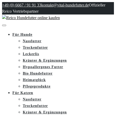
+49 (0) 6667 / 91 91 33
kontakt@vital-hundefutter.de
Offizieller
Reico Vertriebspartner
Für Hunde
Nassfutter
Trockenfutter
Leckerlis
Kräuter & Ergänzungen
Hypoallergenes Futter
Bio Hundefutter
Heimatglück
Pflegeprodukte
Für Katzen
Nassfutter
Trockenfutter
Kräuter & Ergänzungen