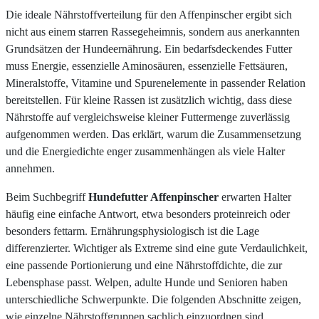
Die ideale Nährstoffverteilung für den Affenpinscher ergibt sich
nicht aus einem starren Rassegeheimnis, sondern aus anerkannten
Grundsätzen der Hundeernährung. Ein bedarfsdeckendes Futter
muss Energie, essenzielle Aminosäuren, essenzielle Fettsäuren,
Mineralstoffe, Vitamine und Spurenelemente in passender Relation
bereitstellen. Für kleine Rassen ist zusätzlich wichtig, dass diese
Nährstoffe auf vergleichsweise kleiner Futtermenge zuverlässig
aufgenommen werden. Das erklärt, warum die Zusammensetzung
und die Energiedichte enger zusammenhängen als viele Halter
annehmen.
Beim Suchbegriff
Hundefutter Affenpinscher
erwarten Halter
häufig eine einfache Antwort, etwa besonders proteinreich oder
besonders fettarm. Ernährungsphysiologisch ist die Lage
differenzierter. Wichtiger als Extreme sind eine gute Verdaulichkeit,
eine passende Portionierung und eine Nährstoffdichte, die zur
Lebensphase passt. Welpen, adulte Hunde und Senioren haben
unterschiedliche Schwerpunkte. Die folgenden Abschnitte zeigen,
wie einzelne Nährstoffgruppen sachlich einzuordnen sind.