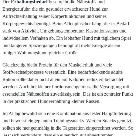
Der
Erhaltungsbedarf
beschreibt die Nährstoff- und
Energiezufuhr, die ein gesunder erwachsener Hund zur
Aufrechterhaltung seiner Körperfunktionen und seines
Körpergewichts benötigt. Beim Affenpinscher hängt dieser Bedarf
stark von Aktivität, Umgebungstemperatur, Kastrationsstatus und
individuellem Verhalten ab. Ein lebhafter Hund mit täglichem Spiel
und längeren Spaziergängen benötigt oft mehr Energie als ein
ruhiger Wohnungshund gleicher Größe.
Gleichzeitig bleibt Protein für den Muskelerhalt und viele
Stoffwechselprozesse wesentlich. Eine bedarfsdeckende adulte
Ration sollte daher nicht allein auf Kalorien reduziert betrachtet
werden. Auch bei kleiner Portionsmenge muss die Versorgung mit
essenziellen Nährstoffen zuverlässig sein. Das ist ein zentraler Punkt
in der praktischen Hundeernährung kleiner Rassen.
Im Alltag bewährt sich eine Kombination aus fester Hauptfütterung
und bewusst eingeplanten Trainingssnacks. Werden Snacks genutzt,
sollten sie mengenmäßig in die Tagesration eingerechnet werden. So
lässt sich verhindern, dass ein eigentlich gut abgestimmter