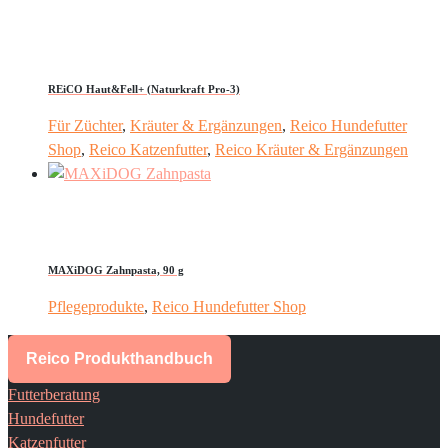
REiCO Haut&Fell+ (Naturkraft Pro-3)
Für Züchter
,
Kräuter & Ergänzungen
,
Reico Hundefutter
Shop
,
Reico Katzenfutter
,
Reico Kräuter & Ergänzungen
MAXiDOG Zahnpasta, 90 g
Pflegeprodukte
,
Reico Hundefutter Shop
Reico Produkthandbuch
Futterberatung
Hundefutter
Katzenfutter