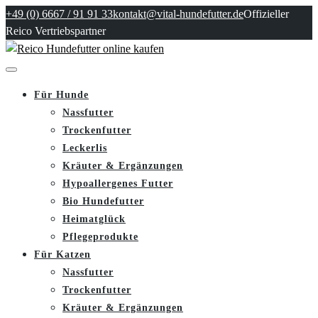
+49 (0) 6667 / 91 91 33
kontakt@vital-hundefutter.de
Offizieller
Reico Vertriebspartner
Für Hunde
Nassfutter
Trockenfutter
Leckerlis
Kräuter & Ergänzungen
Hypoallergenes Futter
Bio Hundefutter
Heimatglück
Pflegeprodukte
Für Katzen
Nassfutter
Trockenfutter
Kräuter & Ergänzungen