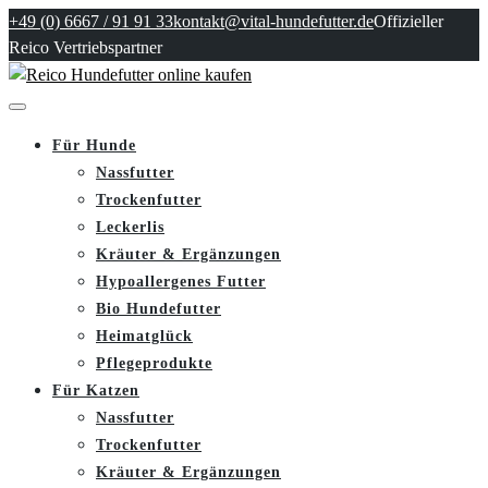
+49 (0) 6667 / 91 91 33
kontakt@vital-hundefutter.de
Offizieller
Reico Vertriebspartner
Für Hunde
Nassfutter
Trockenfutter
Leckerlis
Kräuter & Ergänzungen
Hypoallergenes Futter
Bio Hundefutter
Heimatglück
Pflegeprodukte
Für Katzen
Nassfutter
Trockenfutter
Kräuter & Ergänzungen