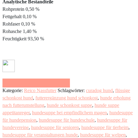
Analytische Bestandteile
Rohprotein 0,50 %
Fettgehalt 0,10 %
Rohfaser 0,10 %
Rohasche 1,40 %
Feuchtigkeit 93,50 %
Beratung & Erstbestellung
Kategorie:
Reico Nassfutter
Schlagwörter:
curadog hund
,
flüssige
schonkost hund
,
futterergänzung hund schonkost
,
hunde erholung
nach futterumstellung
,
hunde schonkost suppe
,
hunde suppe
appetitanreger
,
hundesuppe bei empfindlichem magen
,
hundesuppe
für hundepension
,
hundesuppe für hundeschule
,
hundesuppe für
hundevereine
,
hundesuppe für senioren
,
hundesuppe für tierheim
,
hundesuppe für veranstaltungen hunde
,
hundesuppe für welpen
,