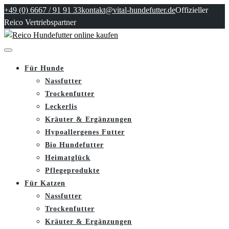
+49 (0) 6667 / 91 91 33
kontakt@vital-hundefutter.de
Offizieller
Reico Vertriebspartner
Für Hunde
Nassfutter
Trockenfutter
Leckerlis
Kräuter & Ergänzungen
Hypoallergenes Futter
Bio Hundefutter
Heimatglück
Pflegeprodukte
Für Katzen
Nassfutter
Trockenfutter
Kräuter & Ergänzungen