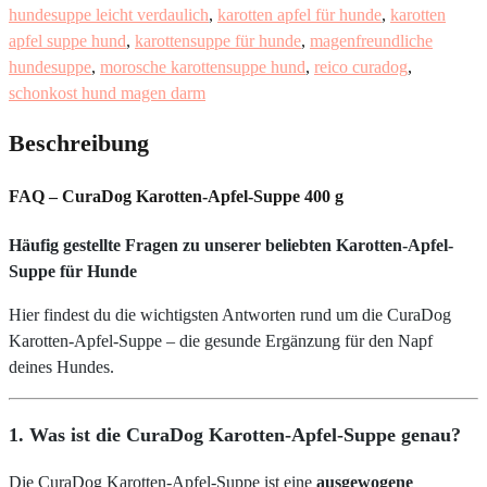
hundesuppe leicht verdaulich
,
karotten apfel für hunde
,
karotten
apfel suppe hund
,
karottensuppe für hunde
,
magenfreundliche
hundesuppe
,
morosche karottensuppe hund
,
reico curadog
,
schonkost hund magen darm
Beschreibung
FAQ – CuraDog Karotten-Apfel-Suppe 400 g
Häufig gestellte Fragen zu unserer beliebten Karotten-Apfel-
Suppe für Hunde
Hier findest du die wichtigsten Antworten rund um die CuraDog
Karotten-Apfel-Suppe – die gesunde Ergänzung für den Napf
deines Hundes.
1. Was ist die CuraDog Karotten-Apfel-Suppe genau?
Die CuraDog Karotten-Apfel-Suppe ist eine
ausgewogene