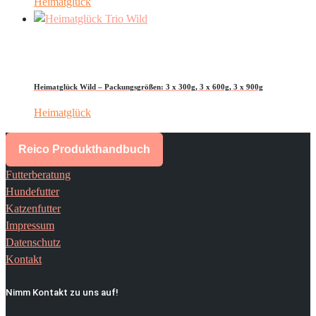
Heimatglück
Heimatglück Wild – Packungsgrößen: 3 x 300g, 3 x 600g, 3 x 900g
Heimatglück
Reico Produkthandbuch
Futterberatung
Hundefutter
Katzenfutter
Impressum
Datenschutz
Kontakt
Nimm Kontakt zu uns auf!