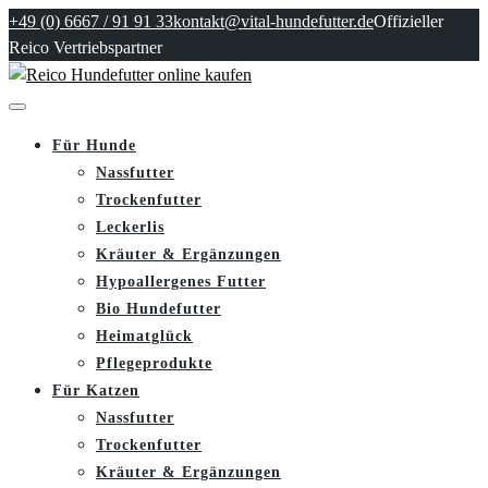
+49 (0) 6667 / 91 91 33
kontakt@vital-hundefutter.de
Offizieller
Reico Vertriebspartner
Für Hunde
Nassfutter
Trockenfutter
Leckerlis
Kräuter & Ergänzungen
Hypoallergenes Futter
Bio Hundefutter
Heimatglück
Pflegeprodukte
Für Katzen
Nassfutter
Trockenfutter
Kräuter & Ergänzungen