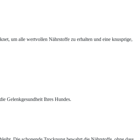
et, um alle wertvollen Nährstoffe zu erhalten und eine knusprige,
 die Gelenkgesundheit Ihres Hundes.
 bleibt. Die schonende Trocknung bewahrt die Nährstoffe, ohne dass