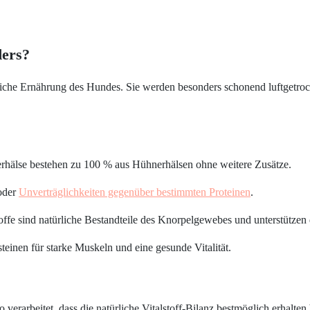
ders?
che Ernährung des Hundes. Sie werden besonders schonend luftgetrockn
erhälse bestehen zu 100 % aus Hühnerhälsen ohne weitere Zusätze.
oder
Unverträglichkeiten gegenüber bestimmten Proteinen
.
ffe sind natürliche Bestandteile des Knorpelgewebes und unterstützen
einen für starke Muskeln und eine gesunde Vitalität.
rarbeitet, dass die natürliche Vitalstoff-Bilanz bestmöglich erhalten