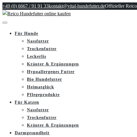
+49 (0) 6667 / 91 91 33
kontakt@vital-hundefutter.de
Offizieller Reico
Für Hunde
Nassfutter
Trockenfutter
Leckerlis
Kräuter & Ergänzungen
Hypoallergenes Futter
Bio Hundefutter
Heimatglück
Pflegeprodukte
Für Katzen
Nassfutter
Trockenfutter
Kräuter & Ergänzungen
Darmgesundheit