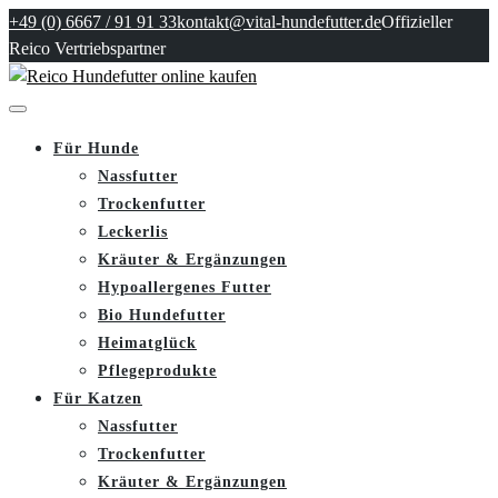
+49 (0) 6667 / 91 91 33
kontakt@vital-hundefutter.de
Offizieller
Reico Vertriebspartner
Für Hunde
Nassfutter
Trockenfutter
Leckerlis
Kräuter & Ergänzungen
Hypoallergenes Futter
Bio Hundefutter
Heimatglück
Pflegeprodukte
Für Katzen
Nassfutter
Trockenfutter
Kräuter & Ergänzungen