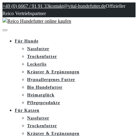
+49 (0) 6667 / 91 91 33
kontakt@vital-hundefutter.de
Offizieller
Reico Vertriebspartner
Für Hunde
Nassfutter
Trockenfutter
Leckerlis
Kräuter & Ergänzungen
Hypoallergenes Futter
Bio Hundefutter
Heimatglück
Pflegeprodukte
Für Katzen
Nassfutter
Trockenfutter
Kräuter & Ergänzungen