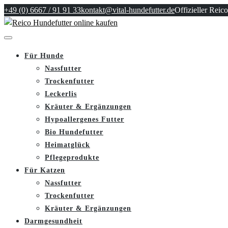
+49 (0) 6667 / 91 91 33
kontakt@vital-hundefutter.de
Offizieller Reico
Für Hunde
Nassfutter
Trockenfutter
Leckerlis
Kräuter & Ergänzungen
Hypoallergenes Futter
Bio Hundefutter
Heimatglück
Pflegeprodukte
Für Katzen
Nassfutter
Trockenfutter
Kräuter & Ergänzungen
Darmgesundheit