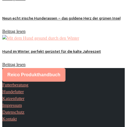
Neun echt irische Hunderassen – das goldene Herz der grünen Insel
Beitrag lesen
Hund im Winter: perfekt gerüstet für die kalte Jahreszeit
Beitrag lesen
Reico Produkthandbuch
Futterberatung
Hundefutter
Katzenfutter
Impressum
Datenschutz
Kontakt