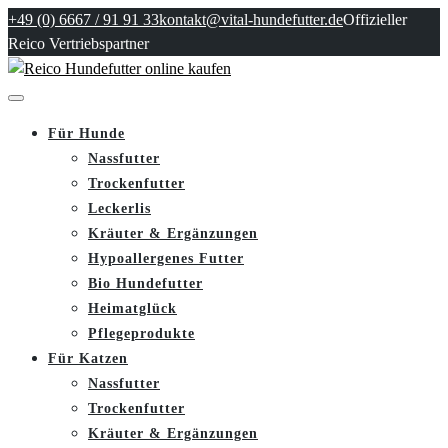
+49 (0) 6667 / 91 91 33
kontakt@vital-hundefutter.de
Offizieller
Reico Vertriebspartner
Für Hunde
Nassfutter
Trockenfutter
Leckerlis
Kräuter & Ergänzungen
Hypoallergenes Futter
Bio Hundefutter
Heimatglück
Pflegeprodukte
Für Katzen
Nassfutter
Trockenfutter
Kräuter & Ergänzungen