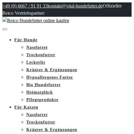
+49 (0) 6667 / 91 91 33
kontakt@vital-hundefutter.de
Offizieller
Reico Vertriebspartner
Für Hunde
Nassfutter
Trockenfutter
Leckerlis
Kräuter & Ergänzungen
Hypoallergenes Futter
Bio Hundefutter
Heimatglück
Pflegeprodukte
Für Katzen
Nassfutter
Trockenfutter
Kräuter & Ergänzungen