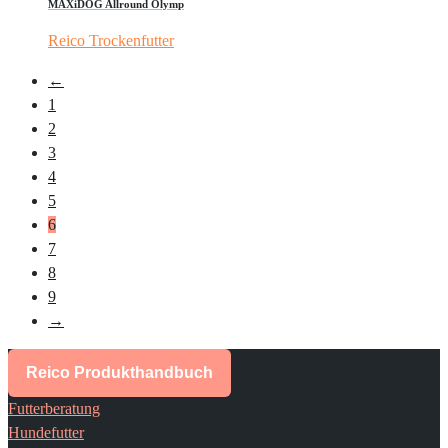
MAXiDOG Allround Olymp
Reico Trockenfutter
←
1
2
3
4
5
6
7
8
9
→
Reico Produkthandbuch
Futterberatung
Hundefutter