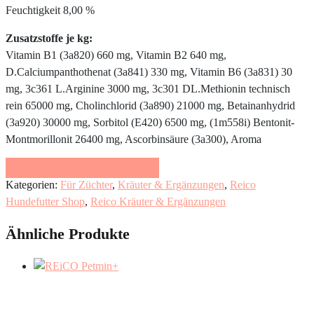
Feuchtigkeit 8,00 %
Zusatzstoffe je kg:
Vitamin B1 (3a820) 660 mg, Vitamin B2 640 mg,
D.Calciumpanthothenat (3a841) 330 mg, Vitamin B6 (3a831) 30
mg, 3c361 L.Arginine 3000 mg, 3c301 DL.Methionin technisch
rein 65000 mg, Cholinchlorid (3a890) 21000 mg, Betainanhydrid
(3a920) 30000 mg, Sorbitol (E420) 6500 mg, (1m558i) Bentonit-
Montmorillonit 26400 mg, Ascorbinsäure (3a300), Aroma
Beratung & Erstbestellung
Kategorien:
Für Züchter
,
Kräuter & Ergänzungen
,
Reico
Hundefutter Shop
,
Reico Kräuter & Ergänzungen
Ähnliche Produkte