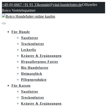
+49 (0) 6667 / 91 91 33
kontakt@vital-hundefutter.de
Offizieller
Reico Vertriebspartner
Für Hunde
Nassfutter
Trockenfutter
Leckerlis
Kräuter & Ergänzungen
Hypoallergenes Futter
Bio Hundefutter
Heimatglück
Pflegeprodukte
Für Katzen
Nassfutter
Trockenfutter
Kräuter & Ergänzungen