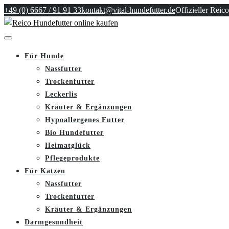
+49 (0) 6667 / 91 91 33
kontakt@vital-hundefutter.de
Offizieller Reico
Für Hunde
Nassfutter
Trockenfutter
Leckerlis
Kräuter & Ergänzungen
Hypoallergenes Futter
Bio Hundefutter
Heimatglück
Pflegeprodukte
Für Katzen
Nassfutter
Trockenfutter
Kräuter & Ergänzungen
Darmgesundheit