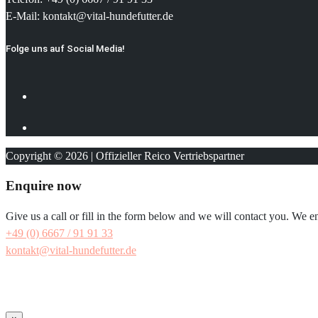
E-Mail: kontakt@vital-hundefutter.de
Folge uns auf Social Media!
Copyright © 2026 | Offizieller Reico Vertriebspartner
Enquire now
Give us a call or fill in the form below and we will contact you. We e
+49 (0) 6667 / 91 91 33
kontakt@vital-hundefutter.de