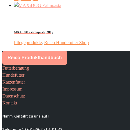
MAXiDOG Zahnpasta, 90 g
Pflegeprodukte
,
Reico Hundefutter Shop
Reico Produkthandbuch
Futterberatung
Hundefutter
Katzenfutter
Impressum
Datenschutz
Kontakt
Nimm Kontakt zu uns auf!
Telefon: +49 (0) 6667 / 91 91 33