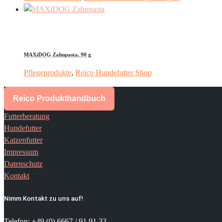
MAXiDOG Zahnpasta, 90 g
Pflegeprodukte
,
Reico Hundefutter Shop
Reico Produkthandbuch
Futterberatung
Hundefutter
Katzenfutter
Impressum
Datenschutz
Kontakt
Nimm Kontakt zu uns auf!
Telefon: +49 (0) 6667 / 91 91 33