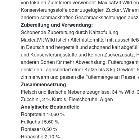
von lokalen Zulieferern verwendet. MaxicatVit Wild en
Konservierungsstoffe oder zugefügten Zucker. Wir em
anderen schmackhaften Geschmacksrichtungen auszu
Zubereitung und Verwendung:
Schonende Zubereitung durch Kaltabfüllung.
MaxicatVit Wild ist ein Alleinfuttermittel mit ausschli
in Deutschland hergestellt und schonend kalt abgefüll
und Konservierungsstoffe und keinen Zuckerzusatz. 
anderen Sorten für mehr Abwechslung. Fütterungsem
deckt den Tagesbedarf einer Katze bis 3 kg Gewicht. B
zimmerwarm und passen die Futtermenge an Rasse, Alt
Zusammensetzung
Fleisch und tierische Nebenerzeugnisse: 34 % Wild, 
Zucchini, 2 % Kürbis, Fleischbrühe, Algen
Analytische Bestandteile
Rohprotein 10,60 %
Fettgehalt 5,60 %
Rohfaser 0,50 %
Rohasche 2,10 %