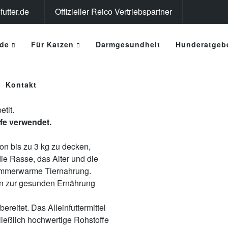
utter.de
Offizieller Reico Vertriebspartner
de
Für Katzen
Darmgesundheit
Hunderatgeb
 Alleinfuttermittel MaxicatVit
el, nahrhafte Nudeln, leckeren
Kontakt
mineralische Gleichgewicht
tit.
fe verwendet.
n bis zu 3 kg zu decken,
ie Rasse, das Alter und die
 zimmerwarme Tiernahrung.
gen zur gesunden Ernährung
reitet. Das Alleinfuttermittel
ließlich hochwertige Rohstoffe