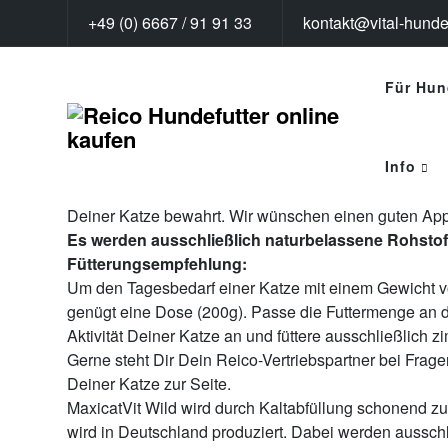
+49 (0) 6667 / 91 91 33
kontakt@vital-hundef
MAXiCAT Wild
Für Hun
Für Katzen, die gerne auf die Jagd gehen
Produktbeschreibung
Verwöhne Deinen kleinen Jäger mit dem schmackhaften
Wild. Die Zutaten: Frisches Wildfleisch, zartes Geflüg
Info
Kürbis und unsere spezielle Algenmischung, die das 
Deiner Katze bewahrt. Wir wünschen einen guten Appe
Es werden ausschließlich naturbelassene Rohstof
Fütterungsempfehlung:
Um den Tagesbedarf einer Katze mit einem Gewicht vo
genügt eine Dose (200g). Passe die Futtermenge an d
Aktivität Deiner Katze an und füttere ausschließlich
Gerne steht Dir Dein Reico-Vertriebspartner bei Fra
Deiner Katze zur Seite.
MaxicatVit Wild wird durch Kaltabfüllung schonend zube
wird in Deutschland produziert. Dabei werden aussch