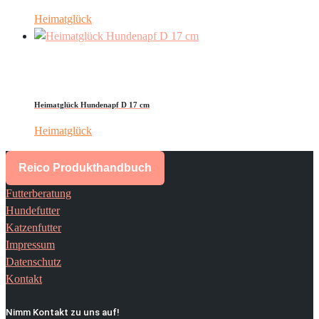
Heimatglück
Heimatglück Hundenapf D 17 cm
Heimatglück
Reico Produkthandbuch
Futterberatung
Hundefutter
Katzenfutter
Impressum
Datenschutz
Kontakt
Nimm Kontakt zu uns auf!