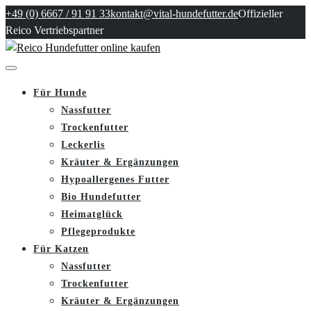
+49 (0) 6667 / 91 91 33
kontakt@vital-hundefutter.de
Offizieller
Reico Vertriebspartner
Für Hunde
Nassfutter
Trockenfutter
Leckerlis
Kräuter & Ergänzungen
Hypoallergenes Futter
Bio Hundefutter
Heimatglück
Pflegeprodukte
Für Katzen
Nassfutter
Trockenfutter
Kräuter & Ergänzungen