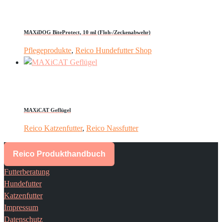
MAXiDOG BiteProtect, 10 ml (Floh-/Zeckenabwehr)
Pflegeprodukte
,
Reico Hundefutter Shop
MAXiCAT Geflügel
Reico Katzenfutter
,
Reico Nassfutter
Reico Produkthandbuch
Futterberatung
Hundefutter
Katzenfutter
Impressum
Datenschutz