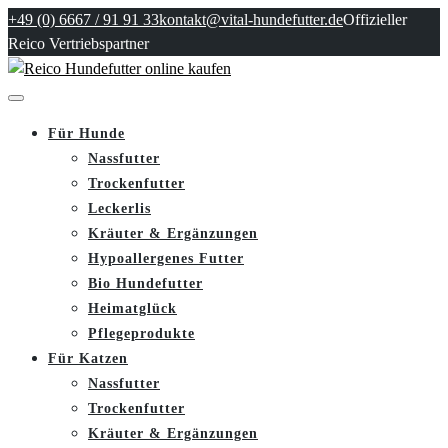
+49 (0) 6667 / 91 91 33
kontakt@vital-hundefutter.de
Offizieller
Reico Vertriebspartner
Für Hunde
Nassfutter
Trockenfutter
Leckerlis
Kräuter & Ergänzungen
Hypoallergenes Futter
Bio Hundefutter
Heimatglück
Pflegeprodukte
Für Katzen
Nassfutter
Trockenfutter
Kräuter & Ergänzungen