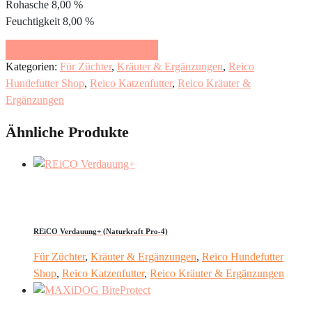
Rohasche 8,00 %
Feuchtigkeit 8,00 %
Beratung & Erstbestellung
Kategorien:
Für Züchter
,
Kräuter & Ergänzungen
,
Reico
Hundefutter Shop
,
Reico Katzenfutter
,
Reico Kräuter &
Ergänzungen
Ähnliche Produkte
REiCO Verdauung+ (Naturkraft Pro-4)
Für Züchter
,
Kräuter & Ergänzungen
,
Reico Hundefutter
Shop
,
Reico Katzenfutter
,
Reico Kräuter & Ergänzungen