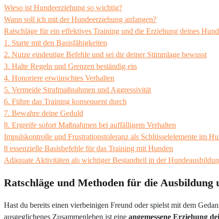
Wieso ist Hundeerziehung so wichtig?
Wann soll ich mit der Hundeerziehung anfangen?
Ratschläge für ein effektives Training und die Erziehung deines Hun
1. Starte mit den Basisfähigkeiten
2. Nutze eindeutige Befehle und sei dir deiner Stimmlage bewusst
3. Halte Regeln und Grenzen beständig ein
4. Honoriere erwünschtes Verhalten
5. Vermeide Strafmaßnahmen und Aggressivität
6. Führe das Training konsequent durch
7. Bewahre deine Geduld
8. Ergreife sofort Maßnahmen bei auffälligem Verhalten
Impulskontrolle und Frustrationstoleranz als Schlüsselelemente im Hu
8 essenzielle Basisbefehle für das Training mit Hunden
Adäquate Aktivitäten als wichtiger Bestandteil in der Hundeausbildu
Ratschläge und Methoden für die Ausbildung
Hast du bereits einen vierbeinigen Freund oder spielst mit dem Gedan
ausgeglichenes Zusammenleben ist eine
angemessene Erziehung de