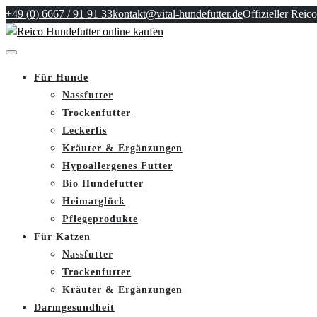
+49 (0) 6667 / 91 91 33
kontakt@vital-hundefutter.de
Offizieller Reico
Für Hunde
Nassfutter
Trockenfutter
Leckerlis
Kräuter & Ergänzungen
Hypoallergenes Futter
Bio Hundefutter
Heimatglück
Pflegeprodukte
Für Katzen
Nassfutter
Trockenfutter
Kräuter & Ergänzungen
Darmgesundheit