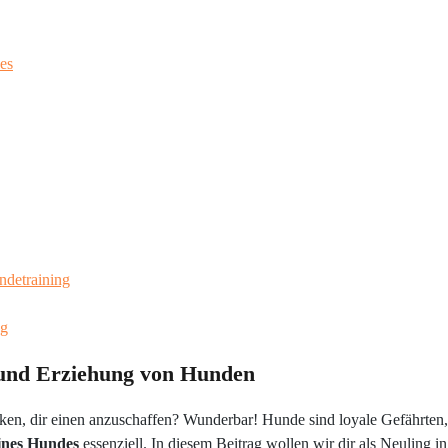
des
ndetraining
ng
 und Erziehung von Hunden
ken, dir einen anzuschaffen? Wunderbar! Hunde sind loyale Gefährten, d
ines Hundes
essenziell. In diesem Beitrag wollen wir dir als Neuling i