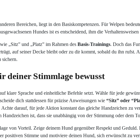
 anderen Bereichen, liegt in den Basiskompetenzen. Für Welpen bedeut
usgewachsenen Hundes ist es entscheidend, ihm die Verhaltensweisen z
e wie „Sitz” und „Platz” im Rahmen des
Basis-Trainings
. Doch das Fun
erträgt, auf seiner Decke bleibt oder zu dir kommt, sobald du ihn rufs
u sichern.
dir deiner Stimmlage bewusst
auf klare Sprache und einheitliche Befehle setzt. Wähle für jede ge
scheide dich stattdessen für präzise Anweisungen wie
“Sitz” oder “Pl
n. Achte darauf, für jede Aktion konstant das gleiche Handzeichen zu 
von Handzeichen ist, dass sie unabhängig von der Stimmung oder dem To
mlage von Vorteil. Zeige deinem Hund gegenüber Respekt und Geduld. E
ner positiven Stimme und motiviere deinen Hund, sich erwünscht zu ver