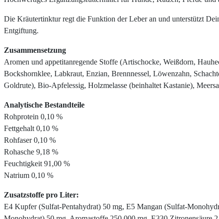
Die Kräutertinktur regt die Funktion der Leber an und unterstützt Dei
Entgiftung.
Zusammensetzung
Aromen und appetitanregende Stoffe (Artischocke, Weißdorn, Hauhech
Bockshornklee, Labkraut, Enzian, Brennnessel, Löwenzahn, Schachte
Goldrute), Bio-Apfelessig, Holzmelasse (beinhaltet Kastanie), Meersa
Analytische Bestandteile
Rohprotein 0,10 %
Fettgehalt 0,10 %
Rohfaser 0,10 %
Rohasche 9,18 %
Feuchtigkeit 91,00 %
Natrium 0,10 %
Zusatzstoffe pro Liter:
E4 Kupfer (Sulfat-Pentahydrat) 50 mg, E5 Mangan (Sulfat-Monohydra
Monohydrat) 50 mg, Aromastoffe 250.000 mg, E330 Zitronensäure 