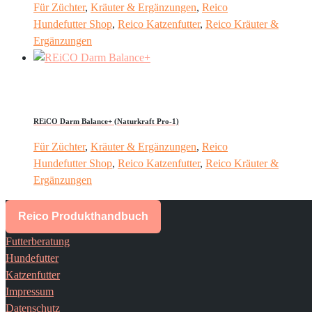
Für Züchter
,
Kräuter & Ergänzungen
,
Reico
Hundefutter Shop
,
Reico Katzenfutter
,
Reico Kräuter &
Ergänzungen
REiCO Darm Balance+ (Naturkraft Pro-1)
Für Züchter
,
Kräuter & Ergänzungen
,
Reico
Hundefutter Shop
,
Reico Katzenfutter
,
Reico Kräuter &
Ergänzungen
Reico Produkthandbuch
Futterberatung
Hundefutter
Katzenfutter
Impressum
Datenschutz