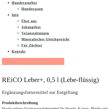
Hunderatgeber
Hunderassen
Info
Über uns
Jobangebot
Veranstaltungen
Mineralisches Gleichgewicht
Für Züchter
Kontakt
Gratis Futterberatung buchen
REiCO Leber+, 0,5 l (Lebe-flüssig)
Ergänzungsfuttermittel zur Entgiftung
Produktbeschreibung
Hochwertiges Ergänzungsfuttermittel für Hunde, Katzen, Pferde und 