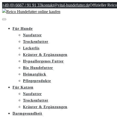
+49 (0) 6667 / 91 91 33
kontakt@vital-hundefutter.de
Offizieller Reico
Für Hunde
Nassfutter
Trockenfutter
Leckerlis
Kräuter & Ergänzungen
Hypoallergenes Futter
Bio Hundefutter
Heimatglück
Pflegeprodukte
Für Katzen
Nassfutter
Trockenfutter
Kräuter & Ergänzungen
Darmgesundheit